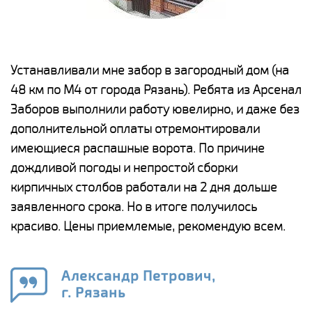
е
Устанавливали мне забор в загородный дом (на
Н
48 км по М4 от города Рязань). Ребята из Арсенал
р
Заборов выполнили работу ювелирно, и даже без
К
дополнительной оплаты отремонтировали
(
у
имеющиеся распашные ворота. По причине
с
и,
дождливой погоды и непростой сборки
н
а
кирпичных столбов работали на 2 дня дольше
с
ги
заявленного срока. Но в итоге получилось
п
красиво. Цены приемлемые, рекомендую всем.
о
а
н
го
в
Александр Петрович,
г. Рязань