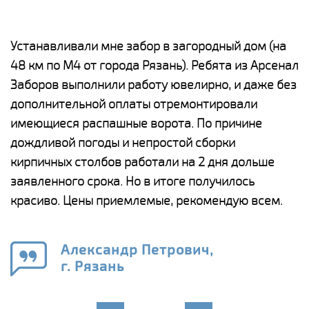
е
Устанавливали мне забор в загородный дом (на
Н
48 км по М4 от города Рязань). Ребята из Арсенал
р
Заборов выполнили работу ювелирно, и даже без
К
дополнительной оплаты отремонтировали
(
у
имеющиеся распашные ворота. По причине
с
и,
дождливой погоды и непростой сборки
н
а
кирпичных столбов работали на 2 дня дольше
с
ги
заявленного срока. Но в итоге получилось
п
красиво. Цены приемлемые, рекомендую всем.
о
а
н
го
в
Александр Петрович,
г. Рязань