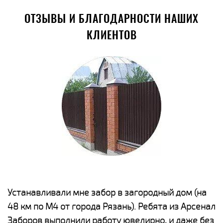
ОТЗЫВЫ И БЛАГОДАРНОСТИ НАШИХ
КЛИЕНТОВ
е
Устанавливали мне забор в загородный дом (на
Н
48 км по М4 от города Рязань). Ребята из Арсенал
р
Заборов выполнили работу ювелирно, и даже без
К