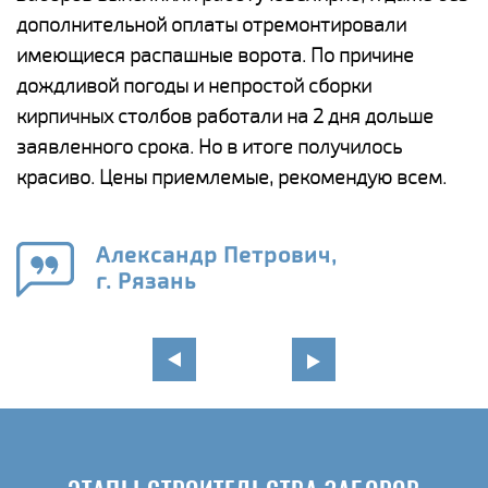
дополнительной оплаты отремонтировали
(
у
имеющиеся распашные ворота. По причине
с
и,
дождливой погоды и непростой сборки
н
а
кирпичных столбов работали на 2 дня дольше
с
ги
заявленного срока. Но в итоге получилось
п
красиво. Цены приемлемые, рекомендую всем.
о
а
н
го
в
Александр Петрович,
г. Рязань