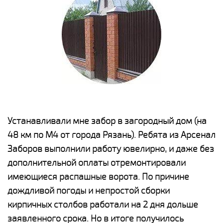
е
Устанавливали мне забор в загородный дом (на
Н
48 км по М4 от города Рязань). Ребята из Арсенал
р
Заборов выполнили работу ювелирно, и даже без
К
дополнительной оплаты отремонтировали
(
у
имеющиеся распашные ворота. По причине
с
и,
дождливой погоды и непростой сборки
н
а
кирпичных столбов работали на 2 дня дольше
с
ги
заявленного срока. Но в итоге получилось
п