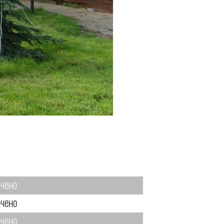
чено
чено
чено