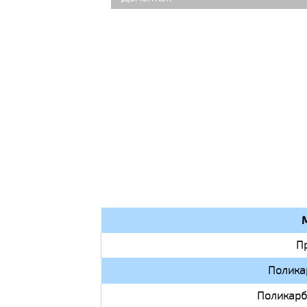
П
Полика
Поликарб