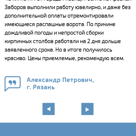
Заборов выполнили работу ювелирно, и даже без
К
дополнительной оплаты отремонтировали
(
у
имеющиеся распашные ворота. По причине
с
и,
дождливой погоды и непростой сборки
н
а
кирпичных столбов работали на 2 дня дольше
с
ги
заявленного срока. Но в итоге получилось
п
красиво. Цены приемлемые, рекомендую всем.
о
а
н
го
в
Александр Петрович,
г. Рязань