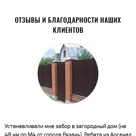
ОТЗЫВЫ И БЛАГОДАРНОСТИ НАШИХ
КЛИЕНТОВ
е
Устанавливали мне забор в загородный дом (на
Н
48 км по М4 от города Рязань). Ребята из Арсенал
р