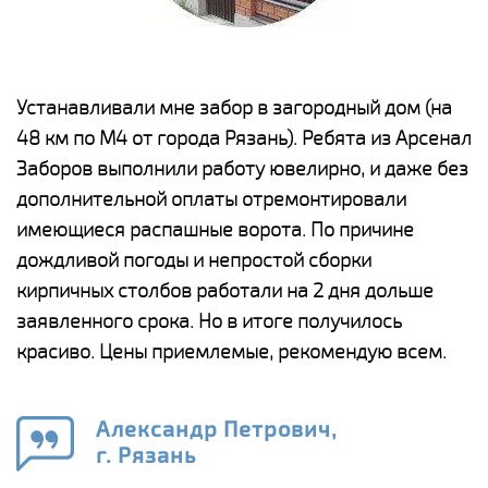
е
Устанавливали мне забор в загородный дом (на
Н
48 км по М4 от города Рязань). Ребята из Арсенал
р
Заборов выполнили работу ювелирно, и даже без
К
дополнительной оплаты отремонтировали
(
у
имеющиеся распашные ворота. По причине
с
и,
дождливой погоды и непростой сборки
н
а
кирпичных столбов работали на 2 дня дольше
с
ги
заявленного срока. Но в итоге получилось
п
красиво. Цены приемлемые, рекомендую всем.
о
а
н
го
в
Александр Петрович,
г. Рязань