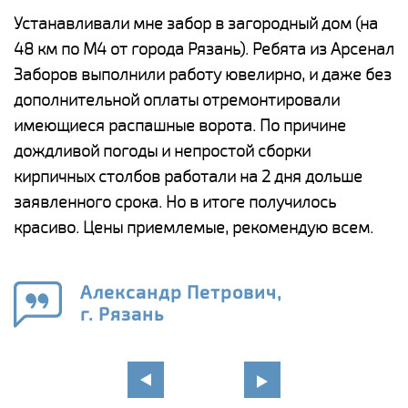
е
Устанавливали мне забор в загородный дом (на
Н
48 км по М4 от города Рязань). Ребята из Арсенал
р
Заборов выполнили работу ювелирно, и даже без
К
дополнительной оплаты отремонтировали
(
у
имеющиеся распашные ворота. По причине
с
и,
дождливой погоды и непростой сборки
н
а
кирпичных столбов работали на 2 дня дольше
с
ги
заявленного срока. Но в итоге получилось
п
красиво. Цены приемлемые, рекомендую всем.
о
а
н
го
в
Александр Петрович,
г. Рязань