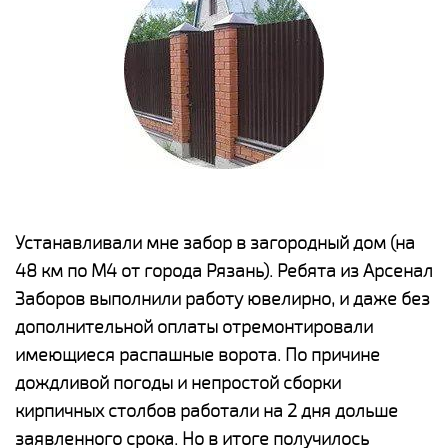
е
Устанавливали мне забор в загородный дом (на
Н
48 км по М4 от города Рязань). Ребята из Арсенал
р
Заборов выполнили работу ювелирно, и даже без
К
дополнительной оплаты отремонтировали
(
у
имеющиеся распашные ворота. По причине
с
и,
дождливой погоды и непростой сборки
н
а
кирпичных столбов работали на 2 дня дольше
с
ги
заявленного срока. Но в итоге получилось
п