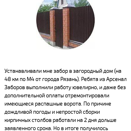
е
Устанавливали мне забор в загородный дом (на
Н
48 км по М4 от города Рязань). Ребята из Арсенал
р
Заборов выполнили работу ювелирно, и даже без
К
дополнительной оплаты отремонтировали
(
у
имеющиеся распашные ворота. По причине
с
и,
дождливой погоды и непростой сборки
н
а
кирпичных столбов работали на 2 дня дольше
с
ги
заявленного срока. Но в итоге получилось
п