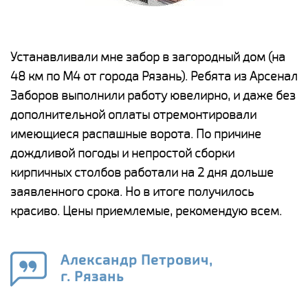
е
Устанавливали мне забор в загородный дом (на
Н
48 км по М4 от города Рязань). Ребята из Арсенал
р
Заборов выполнили работу ювелирно, и даже без
К
дополнительной оплаты отремонтировали
(
у
имеющиеся распашные ворота. По причине
с
и,
дождливой погоды и непростой сборки
н
а
кирпичных столбов работали на 2 дня дольше
с
ги
заявленного срока. Но в итоге получилось
п
красиво. Цены приемлемые, рекомендую всем.
о
а
н
го
в
Александр Петрович,
г. Рязань