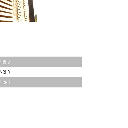
чено
чено
чено