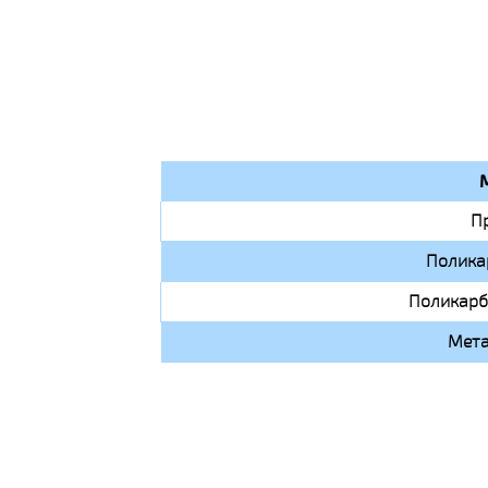
П
Полика
Поликарб
Мета