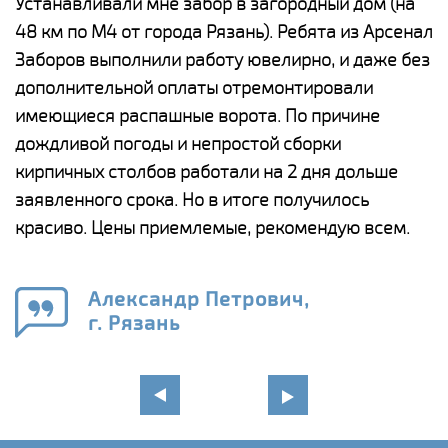
е
Устанавливали мне забор в загородный дом (на
Н
48 км по М4 от города Рязань). Ребята из Арсенал
р
Заборов выполнили работу ювелирно, и даже без
К
дополнительной оплаты отремонтировали
(
у
имеющиеся распашные ворота. По причине
с
и,
дождливой погоды и непростой сборки
н
а
кирпичных столбов работали на 2 дня дольше
с
ги
заявленного срока. Но в итоге получилось
п
красиво. Цены приемлемые, рекомендую всем.
о
а
н
го
в
Александр Петрович,
г. Рязань