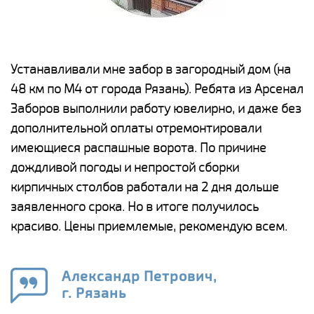
е
Устанавливали мне забор в загородный дом (на
Н
48 км по М4 от города Рязань). Ребята из Арсенал
р
Заборов выполнили работу ювелирно, и даже без
К
дополнительной оплаты отремонтировали
(
у
имеющиеся распашные ворота. По причине
с
и,
дождливой погоды и непростой сборки
н
а
кирпичных столбов работали на 2 дня дольше
с
ги
заявленного срока. Но в итоге получилось
п
красиво. Цены приемлемые, рекомендую всем.
о
а
н
го
в
Александр Петрович,
г. Рязань