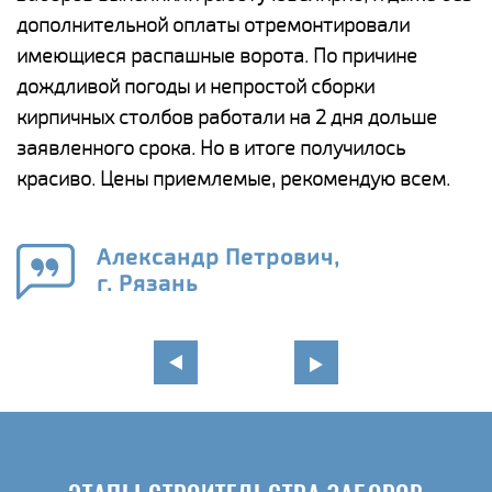
дополнительной оплаты отремонтировали
(
у
имеющиеся распашные ворота. По причине
с
и,
дождливой погоды и непростой сборки
н
а
кирпичных столбов работали на 2 дня дольше
с
ги
заявленного срока. Но в итоге получилось
п
красиво. Цены приемлемые, рекомендую всем.
о
а
н
го
в
Александр Петрович,
г. Рязань