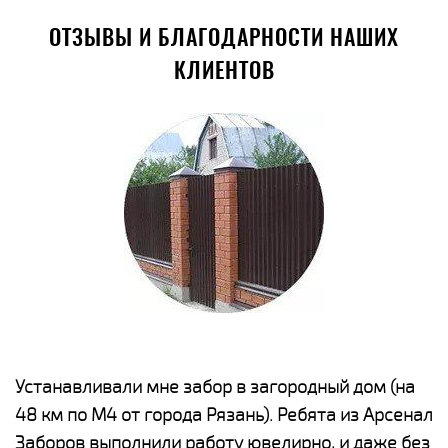
ОТЗЫВЫ И БЛАГОДАРНОСТИ НАШИХ
КЛИЕНТОВ
е
Устанавливали мне забор в загородный дом (на
Н
48 км по М4 от города Рязань). Ребята из Арсенал
р
Заборов выполнили работу ювелирно, и даже без
К