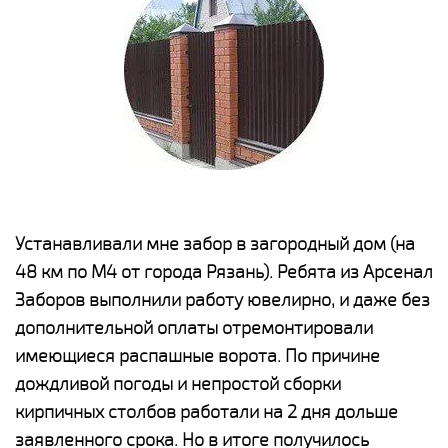
е
Устанавливали мне забор в загородный дом (на
Н
48 км по М4 от города Рязань). Ребята из Арсенал
р
Заборов выполнили работу ювелирно, и даже без
К
дополнительной оплаты отремонтировали
(
у
имеющиеся распашные ворота. По причине
с
и,
дождливой погоды и непростой сборки
н
а
кирпичных столбов работали на 2 дня дольше
с
ги
заявленного срока. Но в итоге получилось
п