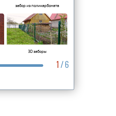
забор из поликарбоната
3D заборы
1
/ 6