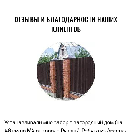
ОТЗЫВЫ И БЛАГОДАРНОСТИ НАШИХ
КЛИЕНТОВ
е
Устанавливали мне забор в загородный дом (на
Н
48 км по М4 от города Рязань). Ребята из Арсенал
р