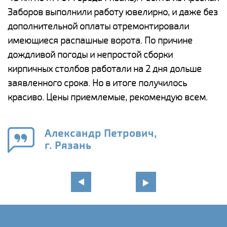
Заборов выполнили работу ювелирно, и даже без
К
дополнительной оплаты отремонтировали
(
у
имеющиеся распашные ворота. По причине
с
и,
дождливой погоды и непростой сборки
н
а
кирпичных столбов работали на 2 дня дольше
с
ги
заявленного срока. Но в итоге получилось
п
красиво. Цены приемлемые, рекомендую всем.
о
а
н
го
в
Александр Петрович,
г. Рязань