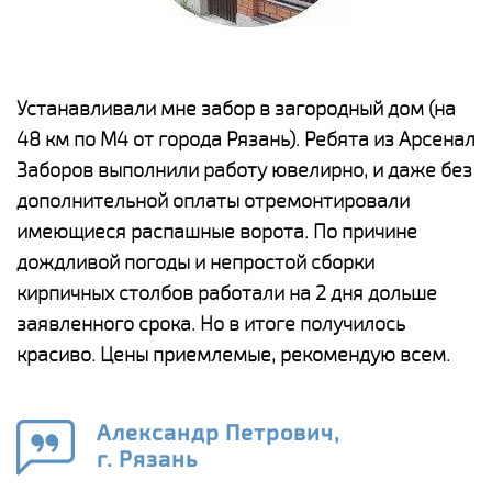
е
Устанавливали мне забор в загородный дом (на
Н
48 км по М4 от города Рязань). Ребята из Арсенал
р
Заборов выполнили работу ювелирно, и даже без
К
дополнительной оплаты отремонтировали
(
у
имеющиеся распашные ворота. По причине
с
и,
дождливой погоды и непростой сборки
н
а
кирпичных столбов работали на 2 дня дольше
с
ги
заявленного срока. Но в итоге получилось
п
красиво. Цены приемлемые, рекомендую всем.
о
а
н
го
в
Александр Петрович,
г. Рязань