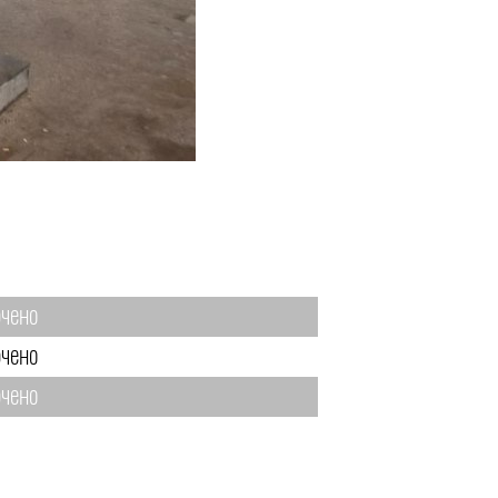
чено
чено
чено