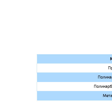
П
Полика
Поликарб
Мета