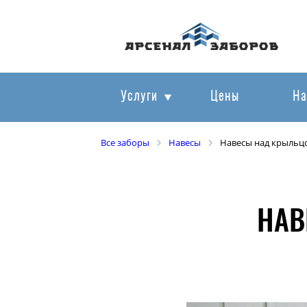
Услуги
Цены
На
Все заборы
Навесы
Навесы над крыльц
НАВ