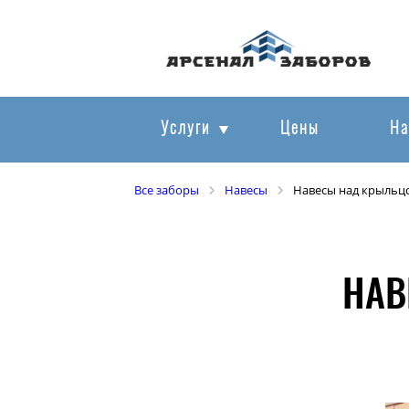
Услуги
Цены
На
Все заборы
Навесы
Навесы над крыльц
НАВ