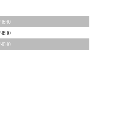
чено
чено
чено