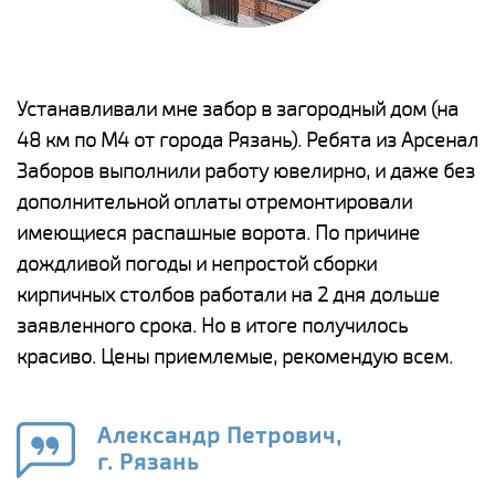
е
Устанавливали мне забор в загородный дом (на
Н
48 км по М4 от города Рязань). Ребята из Арсенал
р
Заборов выполнили работу ювелирно, и даже без
К
дополнительной оплаты отремонтировали
(
у
имеющиеся распашные ворота. По причине
с
и,
дождливой погоды и непростой сборки
н
а
кирпичных столбов работали на 2 дня дольше
с
ги
заявленного срока. Но в итоге получилось
п
красиво. Цены приемлемые, рекомендую всем.
о
а
н
го
в
Александр Петрович,
г. Рязань