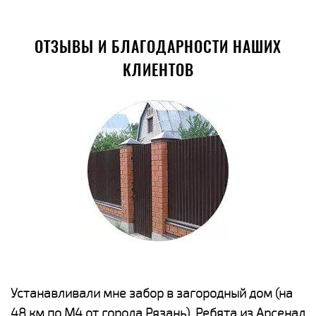
ОТЗЫВЫ И БЛАГОДАРНОСТИ НАШИХ
КЛИЕНТОВ
е
Устанавливали мне забор в загородный дом (на
Н
48 км по М4 от города Рязань). Ребята из Арсенал
р