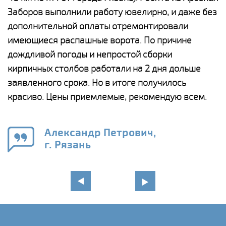
Заборов выполнили работу ювелирно, и даже без
К
дополнительной оплаты отремонтировали
(
у
имеющиеся распашные ворота. По причине
с
и,
дождливой погоды и непростой сборки
н
а
кирпичных столбов работали на 2 дня дольше
с
ги
заявленного срока. Но в итоге получилось
п
красиво. Цены приемлемые, рекомендую всем.
о
а
н
го
в
Александр Петрович,
г. Рязань