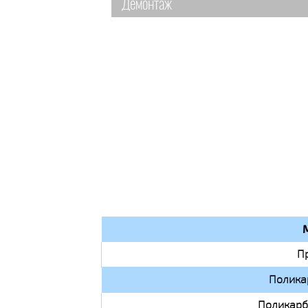
Демонтаж
П
Полика
Поликарб