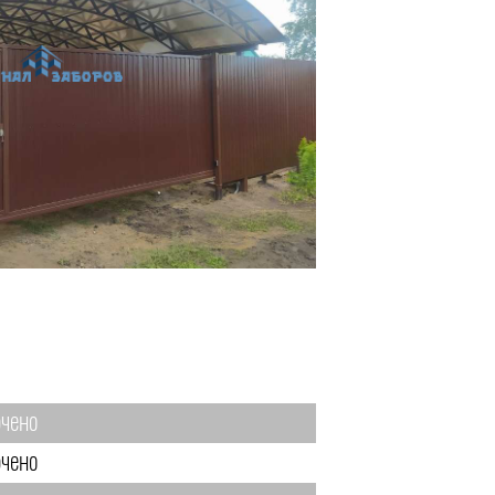
чено
чено