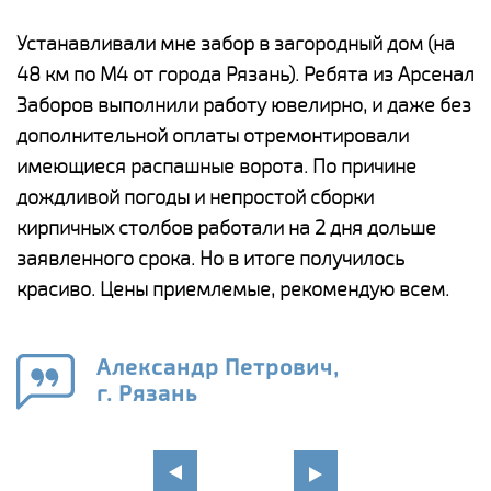
е
Устанавливали мне забор в загородный дом (на
Н
48 км по М4 от города Рязань). Ребята из Арсенал
р
Заборов выполнили работу ювелирно, и даже без
К
дополнительной оплаты отремонтировали
(
у
имеющиеся распашные ворота. По причине
с
и,
дождливой погоды и непростой сборки
н
а
кирпичных столбов работали на 2 дня дольше
с
ги
заявленного срока. Но в итоге получилось
п
красиво. Цены приемлемые, рекомендую всем.
о
а
н
го
в
Александр Петрович,
г. Рязань