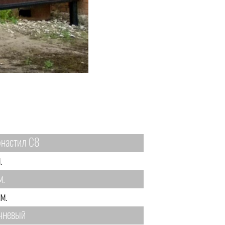
настил С8
.
м.
м.
чневый