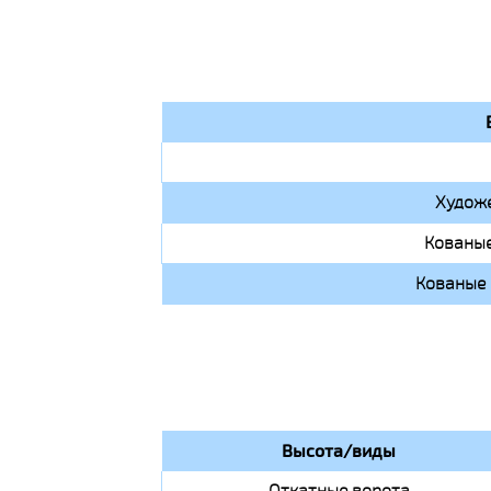
Художе
Кованые
Кованые 
Высота/виды
Откатные ворота