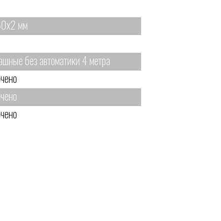
0х2 мм
ашные без автоматики 4 метра
чено
чено
чено