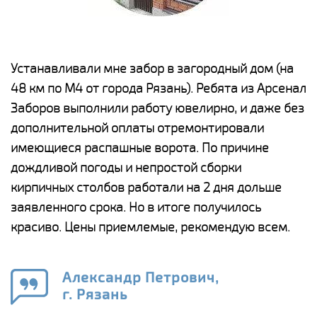
е
Устанавливали мне забор в загородный дом (на
Н
48 км по М4 от города Рязань). Ребята из Арсенал
р
Заборов выполнили работу ювелирно, и даже без
К
дополнительной оплаты отремонтировали
(
у
имеющиеся распашные ворота. По причине
с
и,
дождливой погоды и непростой сборки
н
а
кирпичных столбов работали на 2 дня дольше
с
ги
заявленного срока. Но в итоге получилось
п
красиво. Цены приемлемые, рекомендую всем.
о
а
н
го
в
Александр Петрович,
г. Рязань