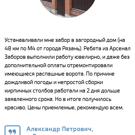
е
Устанавливали мне забор в загородный дом (на
Н
48 км по М4 от города Рязань). Ребята из Арсенал
р
Заборов выполнили работу ювелирно, и даже без
К
дополнительной оплаты отремонтировали
(
у
имеющиеся распашные ворота. По причине
с
и,
дождливой погоды и непростой сборки
н
а
кирпичных столбов работали на 2 дня дольше
с
ги
заявленного срока. Но в итоге получилось
п
красиво. Цены приемлемые, рекомендую всем.
о
а
н
го
в
Александр Петрович,