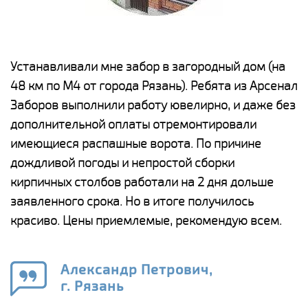
е
Устанавливали мне забор в загородный дом (на
Н
48 км по М4 от города Рязань). Ребята из Арсенал
р
Заборов выполнили работу ювелирно, и даже без
К
дополнительной оплаты отремонтировали
(
у
имеющиеся распашные ворота. По причине
с
и,
дождливой погоды и непростой сборки
н
а
кирпичных столбов работали на 2 дня дольше
с
ги
заявленного срока. Но в итоге получилось
п
красиво. Цены приемлемые, рекомендую всем.
о
а
н
го
в
Александр Петрович,
г. Рязань