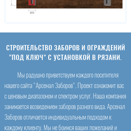
СТРОИТЕЛЬСТВО ЗАБОРОВ И ОГРАЖДЕНИЙ
"ПОД КЛЮЧ" С УСТАНОВКОЙ В РЯЗАНИ.
Мы радушно приветствуем каждого посетителя
нашего сайта "Арсенал Заборов". Проект ознакомит вас
с ценовым диапазоном и спектром услуг. Наша компания
занимается возведением заборов разного вида. Арсенал
Заборов отличается индивидуальным подходом к
каждому клиенту. Мы не боимся ваших пожеланий и