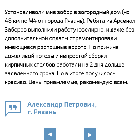
е
Устанавливали мне забор в загородный дом (на
Н
48 км по М4 от города Рязань). Ребята из Арсенал
р
Заборов выполнили работу ювелирно, и даже без
К
дополнительной оплаты отремонтировали
(
у
имеющиеся распашные ворота. По причине
с
и,
дождливой погоды и непростой сборки
н
а
кирпичных столбов работали на 2 дня дольше
с
ги
заявленного срока. Но в итоге получилось
п
красиво. Цены приемлемые, рекомендую всем.
о
а
н
го
в
Александр Петрович,
г. Рязань