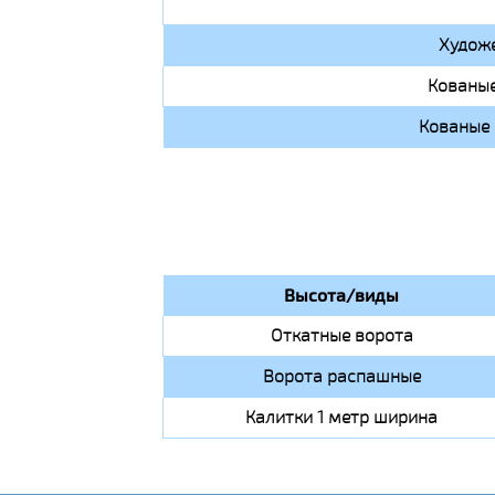
Художе
Кованые
Кованые 
Высота/виды
Откатные ворота
Ворота распашные
Калитки 1 метр ширина