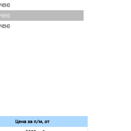
чено
чено
чено
Цена за п/м, от