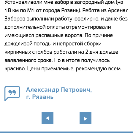
е
Устанавливали мне забор в загородный дом (на
Н
48 км по М4 от города Рязань). Ребята из Арсенал
р
Заборов выполнили работу ювелирно, и даже без
К
дополнительной оплаты отремонтировали
(
у
имеющиеся распашные ворота. По причине
с
и,
дождливой погоды и непростой сборки
н
а
кирпичных столбов работали на 2 дня дольше
с
ги
заявленного срока. Но в итоге получилось
п
красиво. Цены приемлемые, рекомендую всем.
о
а
н
го
в
Александр Петрович,
г. Рязань