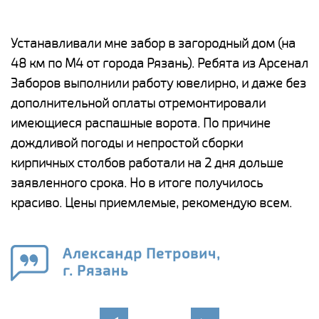
е
Устанавливали мне забор в загородный дом (на
Н
48 км по М4 от города Рязань). Ребята из Арсенал
р
Заборов выполнили работу ювелирно, и даже без
К
дополнительной оплаты отремонтировали
(
у
имеющиеся распашные ворота. По причине
с
и,
дождливой погоды и непростой сборки
н
а
кирпичных столбов работали на 2 дня дольше
с
ги
заявленного срока. Но в итоге получилось
п
красиво. Цены приемлемые, рекомендую всем.
о
а
н
го
в
Александр Петрович,
г. Рязань