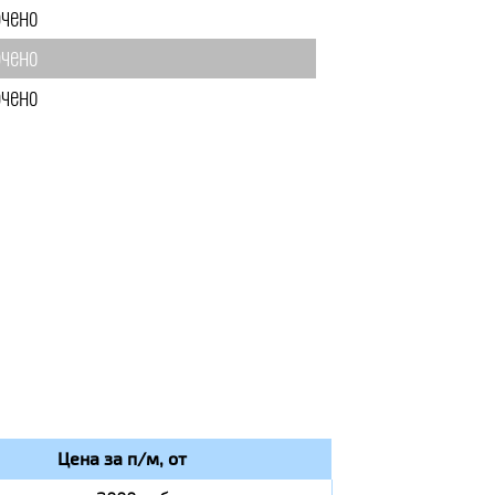
чено
чено
чено
Цена за п/м, от