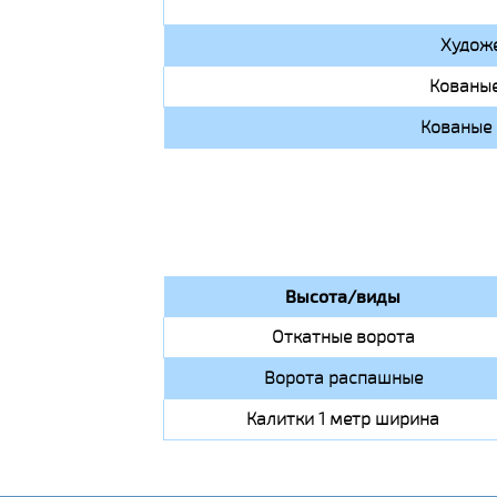
Художе
Кованые
Кованые 
Высота/виды
Откатные ворота
Ворота распашные
Калитки 1 метр ширина