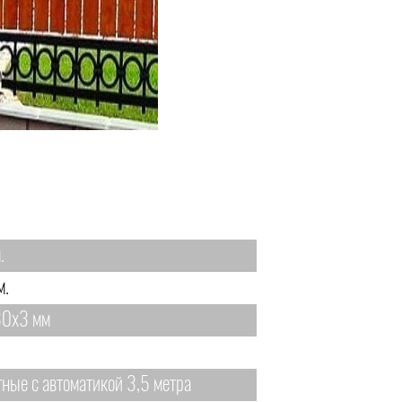
.
м.
0х3 мм
тные с автоматикой 3,5 метра