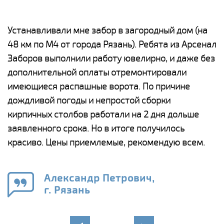
е
Устанавливали мне забор в загородный дом (на
Н
48 км по М4 от города Рязань). Ребята из Арсенал
р
Заборов выполнили работу ювелирно, и даже без
К
дополнительной оплаты отремонтировали
(
у
имеющиеся распашные ворота. По причине
с
и,
дождливой погоды и непростой сборки
н
а
кирпичных столбов работали на 2 дня дольше
с
ги
заявленного срока. Но в итоге получилось
п
красиво. Цены приемлемые, рекомендую всем.
о
а
н
го
в
Александр Петрович,
г. Рязань