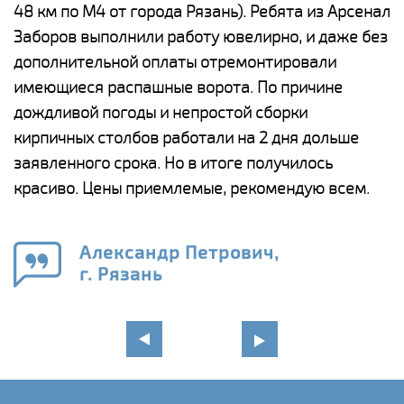
48 км по М4 от города Рязань). Ребята из Арсенал
р
Заборов выполнили работу ювелирно, и даже без
К
дополнительной оплаты отремонтировали
(
у
имеющиеся распашные ворота. По причине
с
и,
дождливой погоды и непростой сборки
н
а
кирпичных столбов работали на 2 дня дольше
с
ги
заявленного срока. Но в итоге получилось
п
красиво. Цены приемлемые, рекомендую всем.
о
а
н
го
в
Александр Петрович,
г. Рязань