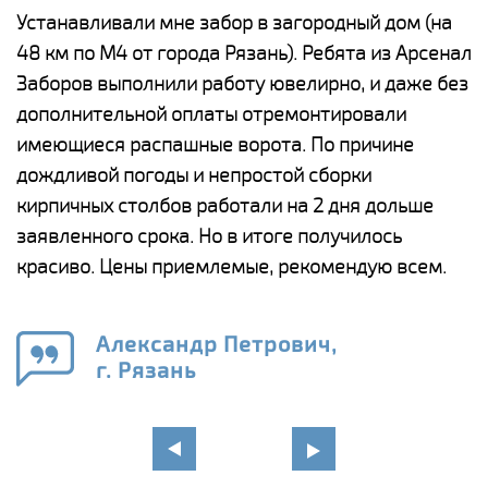
е
Устанавливали мне забор в загородный дом (на
Н
48 км по М4 от города Рязань). Ребята из Арсенал
р
Заборов выполнили работу ювелирно, и даже без
К
дополнительной оплаты отремонтировали
(
у
имеющиеся распашные ворота. По причине
с
и,
дождливой погоды и непростой сборки
н
а
кирпичных столбов работали на 2 дня дольше
с
ги
заявленного срока. Но в итоге получилось
п
красиво. Цены приемлемые, рекомендую всем.
о
а
н
го
в
Александр Петрович,
г. Рязань