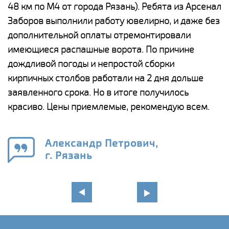
48 км по М4 от города Рязань). Ребята из Арсенал
р
Заборов выполнили работу ювелирно, и даже без
К
дополнительной оплаты отремонтировали
(
у
имеющиеся распашные ворота. По причине
с
и,
дождливой погоды и непростой сборки
н
а
кирпичных столбов работали на 2 дня дольше
с
ги
заявленного срока. Но в итоге получилось
п
красиво. Цены приемлемые, рекомендую всем.
о
а
н
го
в
Александр Петрович,
г. Рязань