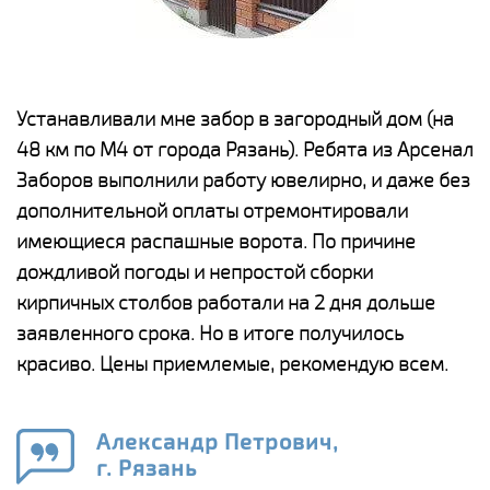
е
Устанавливали мне забор в загородный дом (на
Н
48 км по М4 от города Рязань). Ребята из Арсенал
р
Заборов выполнили работу ювелирно, и даже без
К
дополнительной оплаты отремонтировали
(
у
имеющиеся распашные ворота. По причине
с
и,
дождливой погоды и непростой сборки
н
а
кирпичных столбов работали на 2 дня дольше
с
ги
заявленного срока. Но в итоге получилось
п
красиво. Цены приемлемые, рекомендую всем.
о
а
н
го
в
Александр Петрович,
г. Рязань