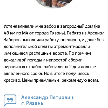
е
Устанавливали мне забор в загородный дом (на
Н
48 км по М4 от города Рязань). Ребята из Арсенал
р
Заборов выполнили работу ювелирно, и даже без
К
дополнительной оплаты отремонтировали
(
у
имеющиеся распашные ворота. По причине
с
и,
дождливой погоды и непростой сборки
н
а
кирпичных столбов работали на 2 дня дольше
с
ги
заявленного срока. Но в итоге получилось
п
красиво. Цены приемлемые, рекомендую всем.
о
а
н
го
в
Александр Петрович,
г. Рязань