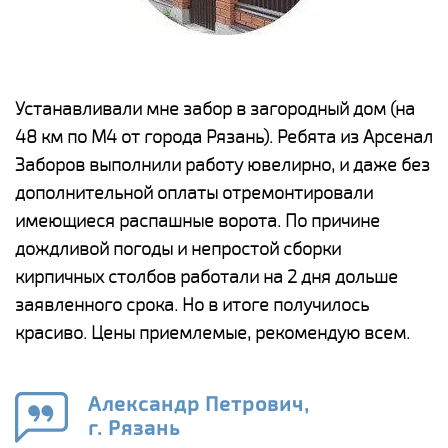
е
Устанавливали мне забор в загородный дом (на
Н
48 км по М4 от города Рязань). Ребята из Арсенал
р
Заборов выполнили работу ювелирно, и даже без
К
дополнительной оплаты отремонтировали
(
у
имеющиеся распашные ворота. По причине
с
и,
дождливой погоды и непростой сборки
н
а
кирпичных столбов работали на 2 дня дольше
с
ги
заявленного срока. Но в итоге получилось
п
красиво. Цены приемлемые, рекомендую всем.
о
а
н
го
в
Александр Петрович,
г. Рязань