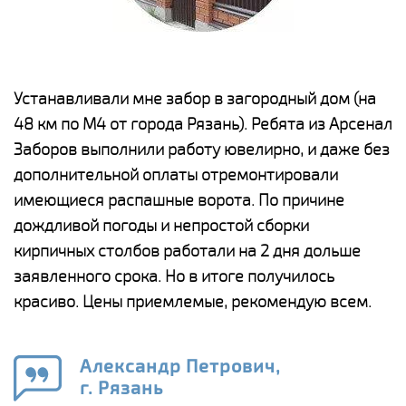
е
Устанавливали мне забор в загородный дом (на
Н
48 км по М4 от города Рязань). Ребята из Арсенал
р
Заборов выполнили работу ювелирно, и даже без
К
дополнительной оплаты отремонтировали
(
у
имеющиеся распашные ворота. По причине
с
и,
дождливой погоды и непростой сборки
н
а
кирпичных столбов работали на 2 дня дольше
с
ги
заявленного срока. Но в итоге получилось
п
красиво. Цены приемлемые, рекомендую всем.
о
а
н
го
в
Александр Петрович,
г. Рязань