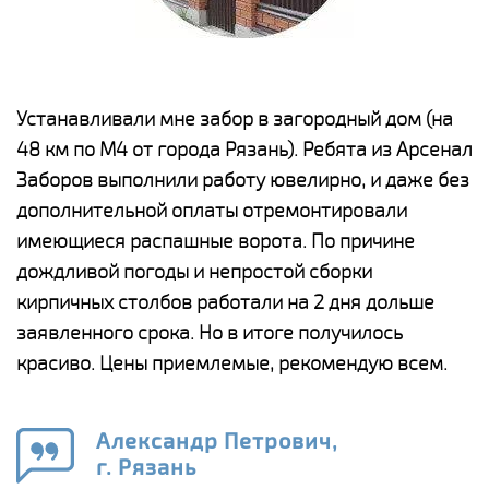
е
Устанавливали мне забор в загородный дом (на
Н
48 км по М4 от города Рязань). Ребята из Арсенал
р
Заборов выполнили работу ювелирно, и даже без
К
дополнительной оплаты отремонтировали
(
у
имеющиеся распашные ворота. По причине
с
и,
дождливой погоды и непростой сборки
н
а
кирпичных столбов работали на 2 дня дольше
с
ги
заявленного срока. Но в итоге получилось
п
красиво. Цены приемлемые, рекомендую всем.
о
а
н
го
в
Александр Петрович,
г. Рязань