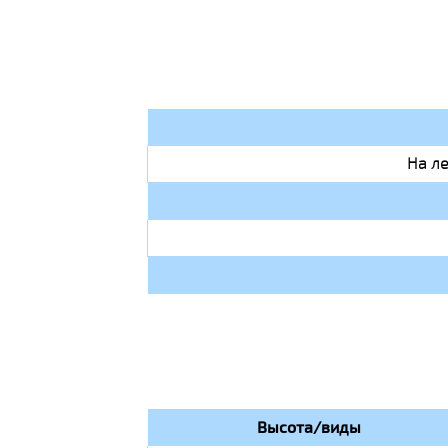
На л
Высота/виды