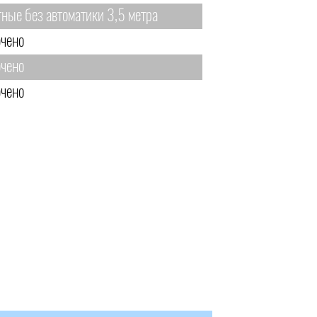
тные без автоматики 3,5 метра
чено
чено
чено