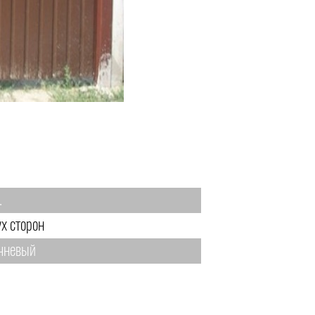
.
ух сторон
чневый