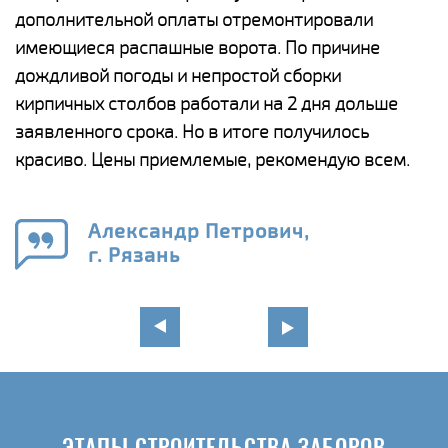
дополнительной оплаты отремонтировали
(
у
имеющиеся распашные ворота. По причине
с
и,
дождливой погоды и непростой сборки
н
а
кирпичных столбов работали на 2 дня дольше
с
ги
заявленного срока. Но в итоге получилось
п
красиво. Цены приемлемые, рекомендую всем.
о
а
н
го
в
Александр Петрович,
г. Рязань