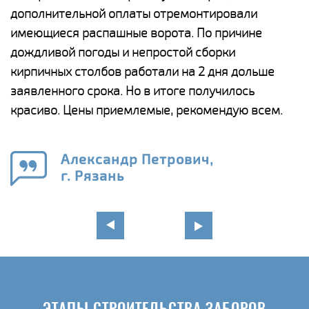
дополнительной оплаты отремонтировали
(
у
имеющиеся распашные ворота. По причине
с
и,
дождливой погоды и непростой сборки
н
а
кирпичных столбов работали на 2 дня дольше
с
ги
заявленного срока. Но в итоге получилось
п
красиво. Цены приемлемые, рекомендую всем.
о
а
н
го
в
Александр Петрович,
г. Рязань