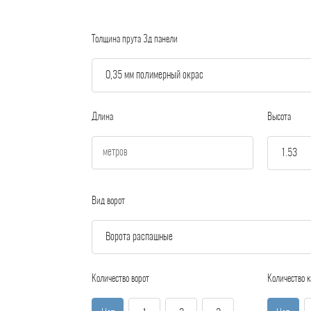
Толщина прута 3д панели
Длина
Высота
Вид ворот
Количество ворот
Количество к