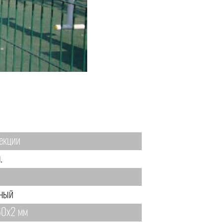
екции
.
ный
0х2 мм