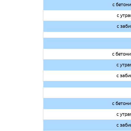
с бетон
с утра
с заби
с бетон
с утра
с заби
с бетон
с утра
с заби