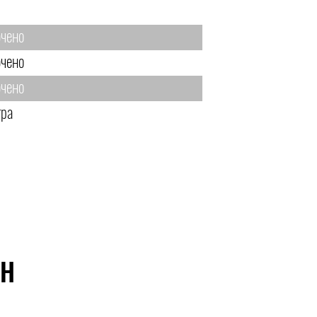
чено
чено
чено
тра
ЙН